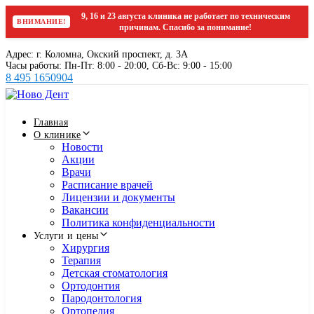
9, 16 и 23 августа клиника не работает по техническим
ВНИМАНИЕ!
причинам. Спасибо за понимание!
Skip
Skip
Адрес: г. Коломна, Окский проспект, д. 3А
links
to
Часы работы: Пн-Пт: 8:00 - 20:00, Cб-Вс: 9:00 - 15:00
primary
8 495 1650904
navigation
Skip
to
content
Главная
О клинике
Новости
Акции
Врачи
Расписание врачей
Лицензии и документы
Вакансии
Политика конфиденциальности
Услуги и цены
Хирургия
Терапия
Детская стоматология
Ортодонтия
Пародонтология
Ортопедия