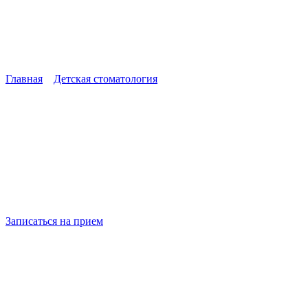
Главная
»
Детская стоматология
»
Лечение кариеса методом
Icon
Лечение кариеса методом
Icon
Записаться на прием