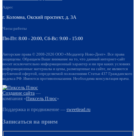
Адрес
г. Коломна, Окский проспект, д. 3А
Часы работы
Пн-Пт: 8:00 - 20:00, Cб-Вс: 9:00 - 15:00
Авторские права © 2008-2026 ООО «Медцентр Ново-Дент». Все права
защищены. Обращаем Ваше внимание на то, что данный интернет-сайт
носит исключительно информационный характер и ни при каких условиях
информационные материалы и цены, размещенные на сайте, не являются
публичной офертой, определяемой положениями Статьи 437 Гражданского
кодекса РФ. Имеются противопоказания. Необходима консультация врача.
Создание сайта
—
компания «
Пиксель Плюс
»
Поддержка и продвижение —
sweetlead.ru
Записаться на прием