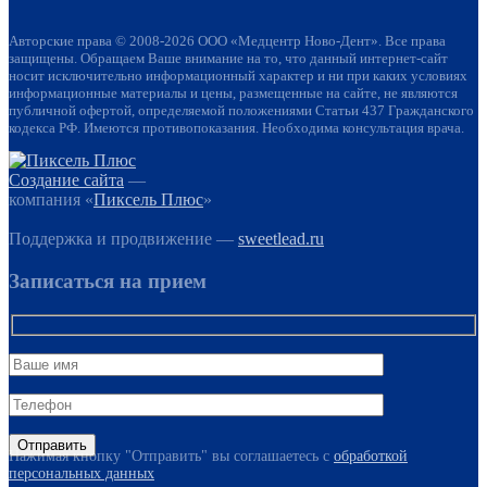
Авторские права © 2008-2026 ООО «Медцентр Ново-Дент». Все права
защищены. Обращаем Ваше внимание на то, что данный интернет-сайт
носит исключительно информационный характер и ни при каких условиях
информационные материалы и цены, размещенные на сайте, не являются
публичной офертой, определяемой положениями Статьи 437 Гражданского
кодекса РФ. Имеются противопоказания. Необходима консультация врача.
Создание сайта
—
компания «
Пиксель Плюс
»
Поддержка и продвижение —
sweetlead.ru
Записаться на прием
Нажимая кнопку "Отправить" вы соглашаетесь с
обработкой
персональных данных