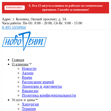
9, 16 и 23 августа клиника не работает по техническим
ВНИМАНИЕ!
причинам. Спасибо за понимание!
Skip
Skip
Адрес: г. Коломна, Окский проспект, д. 3А
links
to
Часы работы: Пн-Пт: 8:00 - 20:00, Cб-Вс: 9:00 - 15:00
primary
8 495 1650904
navigation
Skip
to
content
Главная
О клинике
Новости
Акции
Врачи
Расписание врачей
Лицензии и документы
Вакансии
Политика конфиденциальности
Услуги и цены
Хирургия
Терапия