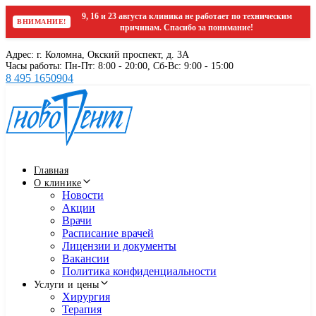
9, 16 и 23 августа клиника не работает по техническим
ВНИМАНИЕ!
причинам. Спасибо за понимание!
Skip
Skip
Адрес: г. Коломна, Окский проспект, д. 3А
links
to
Часы работы: Пн-Пт: 8:00 - 20:00, Cб-Вс: 9:00 - 15:00
primary
8 495 1650904
navigation
Skip
to
content
Главная
О клинике
Новости
Акции
Врачи
Расписание врачей
Лицензии и документы
Вакансии
Политика конфиденциальности
Услуги и цены
Хирургия
Терапия