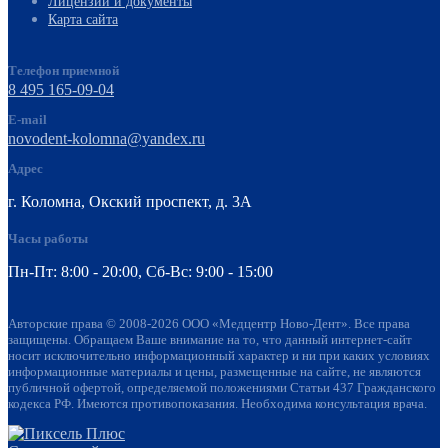
Лицензии и документы
Карта сайта
Телефон приемной
8 495 165-09-04
E-mail
novodent-kolomna@yandex.ru
Адрес
г. Коломна, Окский проспект, д. 3А
Часы работы
Пн-Пт: 8:00 - 20:00, Cб-Вс: 9:00 - 15:00
Авторские права © 2008-2026 ООО «Медцентр Ново-Дент». Все права
защищены. Обращаем Ваше внимание на то, что данный интернет-сайт
носит исключительно информационный характер и ни при каких условиях
информационные материалы и цены, размещенные на сайте, не являются
публичной офертой, определяемой положениями Статьи 437 Гражданского
кодекса РФ. Имеются противопоказания. Необходима консультация врача.