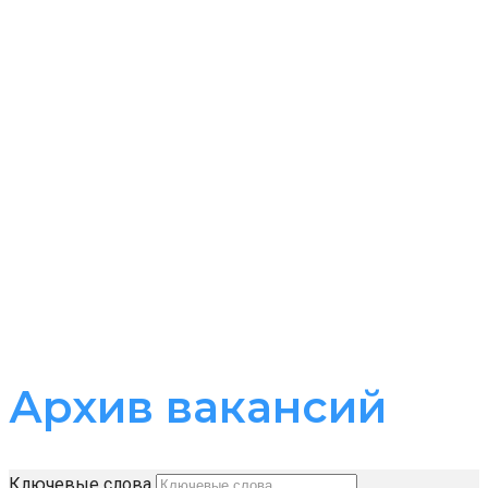
Правила приема пациентов
Запись на прием
Памятки пациентам
Права и обязанности граждан в сфере
охраны здоровья
Часто задаваемые вопросы
Анкета качества предоставления
медицинских услуг
Контакты
Архив вакансий
Ключевые слова