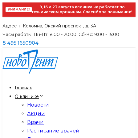
9, 16 и 23 августа клиника не работает по
ВНИМАНИЕ!
техническим причинам. Спасибо за понимание!
Skip
Skip
Адрес: г. Коломна, Окский проспект, д. 3А
links
to
Часы работы: Пн-Пт: 8:00 - 20:00, Cб-Вс: 9:00 - 15:00
primary
8 495 1650904
navigation
Skip
to
content
Главная
О клинике
Новости
Акции
Врачи
Расписание врачей