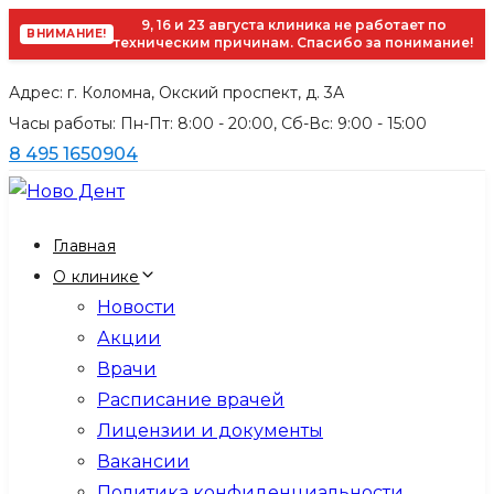
9, 16 и 23 августа клиника не работает по
ВНИМАНИЕ!
техническим причинам. Спасибо за понимание!
Skip
Skip
Адрес: г. Коломна, Окский проспект, д. 3А
links
to
Часы работы: Пн-Пт: 8:00 - 20:00, Cб-Вс: 9:00 - 15:00
primary
8 495 1650904
navigation
Skip
to
Главная
content
О клинике
Новости
Акции
Врачи
Расписание врачей
Лицензии и документы
Вакансии
Политика конфиденциальности