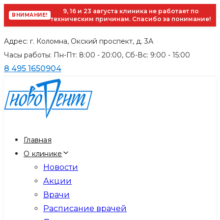
9, 16 и 23 августа клиника не работает по
ВНИМАНИЕ!
техническим причинам. Спасибо за понимание!
Skip
Skip
Адрес: г. Коломна, Окский проспект, д. 3А
links
to
Часы работы: Пн-Пт: 8:00 - 20:00, Cб-Вс: 9:00 - 15:00
primary
8 495 1650904
navigation
Skip
to
content
Главная
О клинике
Новости
Акции
Врачи
Расписание врачей