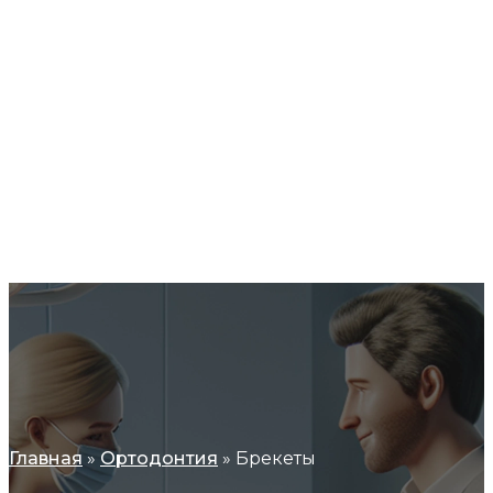
Правила приема пациентов
Запись на прием
Памятки пациентам
Права и обязанности граждан в сфере
охраны здоровья
Часто задаваемые вопросы
Анкета качества предоставления
медицинских услуг
Контакты
Главная
»
Ортодонтия
»
Брекеты