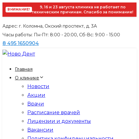
9, 16 и 23 августа клиника не работает по
ВНИМАНИЕ!
техническим причинам. Спасибо за понимание!
Skip
Skip
Адрес: г. Коломна, Окский проспект, д. 3А
links
to
Часы работы: Пн-Пт: 8:00 - 20:00, Cб-Вс: 9:00 - 15:00
primary
8 495 1650904
navigation
Skip
to
Главная
content
О клинике
Новости
Акции
Врачи
Расписание врачей
Лицензии и документы
Вакансии
Политика конфиденциальности